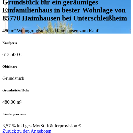
Grundstück für ein geräumiges
Einfamilienhaus in bester Wohnlage von
85778 Haimhausen bei Unterschleißheim
480 m² Wohngrundstück in Haimhausen zum Kauf.
Kaufpreis
612.500 €
Objektart
Grundstück
Grundstücksfläche
480,00 m²
Käuferprovision
3,57 % inkl.ges.MwSt. Käuferprovision €
Zurück zu den Angeboten