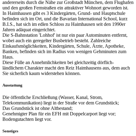
andererseits durch die Nähe zur Großstadt München, dem Flughafen
und den großen Fernstraßen ein attraktiver Wohnort geworden ist.
In Haimhausen gibt es 3 Kindergärten, Grund- und Hauptschule
befinden sich im Ort, und die Bavarian International School, kurz
B.I.S., hat sich im edlen Schloss zu Haimhausen seit den 1990er
Jahren adäquat eingerichtet.
Die S-Bahnstation 'Lohhof' ist nur ein paar Autominuten entfernt,
wobei auch ein geregelter Busbetrieb besteht. Zahlreiche
Einkaufsmöglichkeiten, Kindergärten, Schule, Ärzte, Apotheke,
Banken, befinden sich im Radius von wenigen Gehminuten zum
Haus.
Diese Fülle an Annehmlichkeiten bei gleichzeitig dörflich-
ländlichem Charakter macht den Reiz Haimhausens aus, dem auch
Sie sicherlich kaum widerstehen können.
Ausstattung
Die öffentliche Erschließung (Wasser, Kanal, Strom,
Telekommunikation) liegt in der Straße vor dem Grundstück;
Das Grundstück ist ohne Altbestand;
Genehmigter Plan für ein EFH mit Doppelcarport liegt vor;
Bodengutachten liegt vor.
Sonstiges